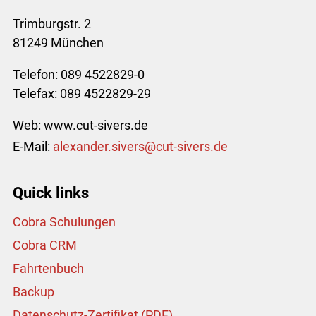
Trimburgstr. 2
81249 München
Telefon: 089 4522829-0
Telefax: 089 4522829-29
Web: www.cut-sivers.de
E-Mail:
l
x
nd
r
s
v
rs
c
t-s
v
rs
d
Quick links
Cobra Schulungen
Cobra CRM
Fahrtenbuch
Backup
Datenschutz-Zertifikat (PDF)